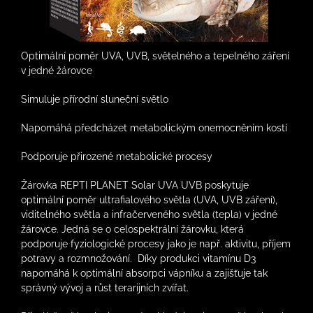
Optimální poměr UVA, UVB, světelného a tepelného záření
v jedné žárovce
Simuluje přírodní sluneční světlo
Napomáhá předcházet metabolickým onemocněním kostí
Podporuje přirozené metabolické procesy
Žárovka REPTI PLANET Solar UVA UVB poskytuje
optimální poměr ultrafialového světla (UVA, UVB záření),
viditelného světla a infračerveného světla (tepla) v jedné
žárovce. Jedná se o celospektrální žárovku, která
podporuje fyziologické procesy jako je např. aktivitu, příjem
potravy a rozmnožování. Díky produkci vitamínu D3
napomáhá k optimální absorpci vápníku a zajišťuje tak
správný vývoj a růst terarijních zvířat.