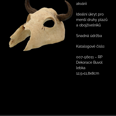
akvárií
Ideální úkryt pro
menší druhy plazů
a obojživelníků
Snadná údržba
Katalogové číslo:
007-56011 – RP
Dekorace Buvol
lebka
12,5×11,8x8cm